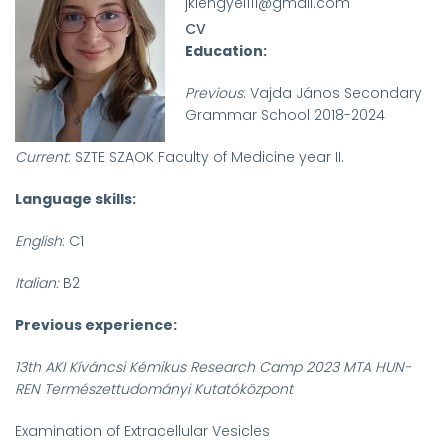
jklengyel111@gmail.com
CV
Education:
Previous
: Vajda János Secondary
Grammar School 2018-2024
Current
: SZTE SZAOK Faculty of Medicine year II.
Language skills:
English
: C1
Italian:
B2
Previous experience:
13
th
AKI Kíváncsi Kémikus Research Camp 2023 MTA HUN-
REN Természettudományi Kutatóközpont
Examination of Extracellular Vesicles