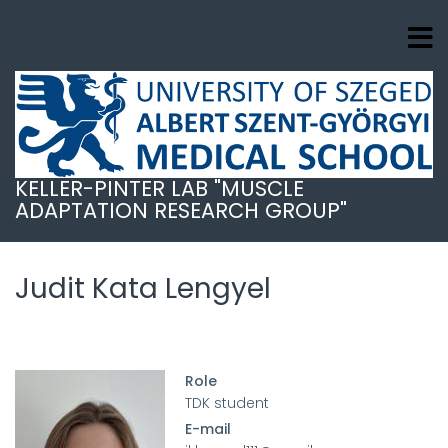
Skip
to
main
content
KELLER-PINTER LAB "MUSCLE
ADAPTATION RESEARCH GROUP"
Judit Kata Lengyel
Role
TDK student
E-mail