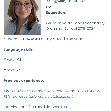
jklengyel111@gmail.com
CV
Education:
Previous
: Vajda János Secondary
Grammar School 2018-2024
Current
: SZTE SZAOK Faculty of Medicine year II.
Language skills:
English
: C1
Italian:
B2
Previous experience:
13
th
AKI Kíváncsi Kémikus Research Camp 2023 MTA HUN-
REN Természettudományi Kutatóközpont
Examination of Extracellular Vesicles