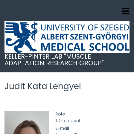
Skip
to
main
content
KELLER-PINTER LAB "MUSCLE
ADAPTATION RESEARCH GROUP"
Judit Kata Lengyel
Role
TDK student
E-mail